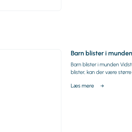
Barn blister i munde
Barn blister i munden Vidste
blister, kan der være større ri
Læs mere