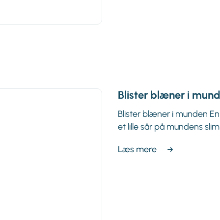
Blister blæner i mun
Blister blæner i munden En 
et lille sår på mundens sli
Læs mere