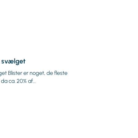
n svælget
et Blister er noget, de fleste
 da ca. 20% af...