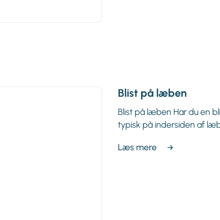
Blist på læben
Blist på læben Har du en bl
typisk på indersiden af læ
Læs mere