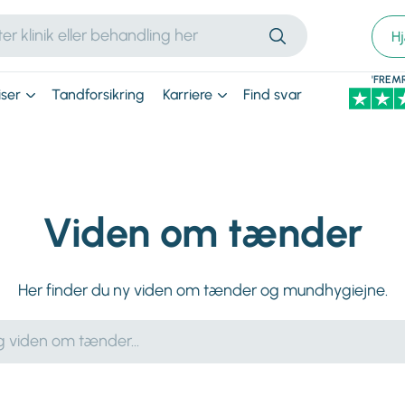
H
'FREM
iser
Tandforsikring
Karriere
Find svar
Viden om tænder
Her finder du ny viden om tænder og mundhygiejne.
r