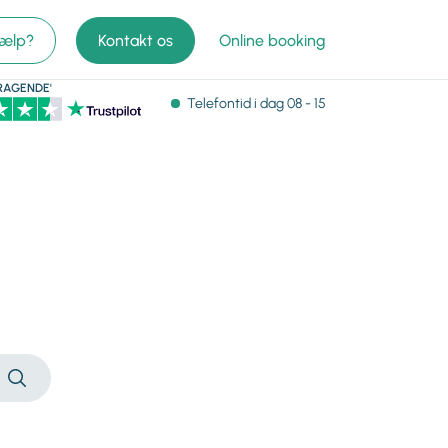
jælp?
Kontakt os
Online booking
RAGENDE'
Telefontid
i dag 08 - 15