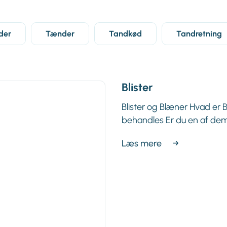
der
Tænder
Tandkød
Tandretning
Blister
Blister og Blæner Hvad er 
behandles Er du en af dem, 
Læs mere