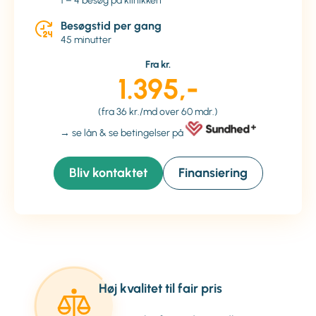
1 – 4 besøg på klinikken
Besøgstid per gang
45 minutter
Fra kr.
1.395,-
(fra 36 kr./md over 60 mdr.)
→ se lån & se betingelser på
Bliv kontaktet
Finansiering
Høj kvalitet til fair pris