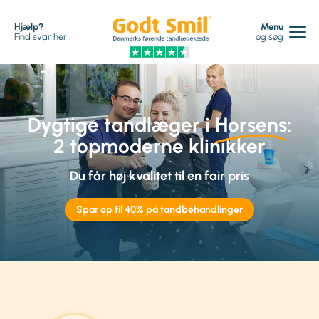
Hjælp?
Menu
Find svar her
og søg
Dygtige tandlæger i
Horsens
:
2 topmoderne klinikker
Du får høj kvalitet til en fair pris
Spar op til 40% på tandbehandlinger