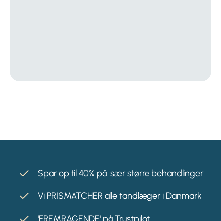
Spar op til 40% på især større behandlinger
Vi PRISMATCHER alle tandlæger i Danmark
'FREMRAGENDE' på Trustpilot