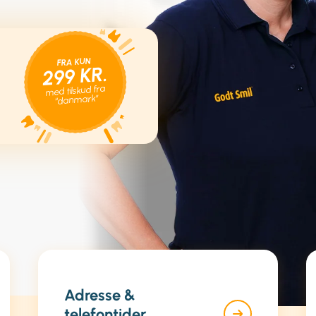
FRA KUN
299 KR.
med tilskud fra
“danmark”
Adresse &
telefontider