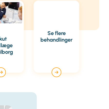
Se flere
kut
behandlinger
dlæge
lborg