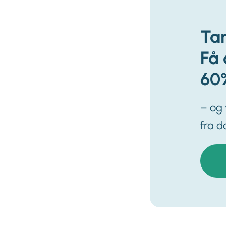
Tan
Få 
60
– og
fra d