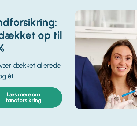
dforsikring:
dækket op til
%
 vær dækket allerede
ag ét
Læs mere om
tandforsikring