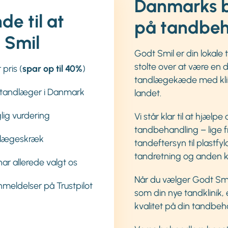
Danmarks b
de til at
på tandbeh
 Smil
Godt Smil er din lokale 
stolte over at være en
 pris (
spar op til 40%
)
tandlægekæde med klini
 tandlæger i Danmark
landet.
glig vurdering
Vi står klar til at hjælp
tandbehandling – lige f
ndlægeskræk
tandeftersyn til plastfy
tandretning og anden 
r allerede valgt os
Når du vælger Godt Smi
nmeldelser på Trustpilot
som din nye tandklinik, 
kvalitet på din tandbehan