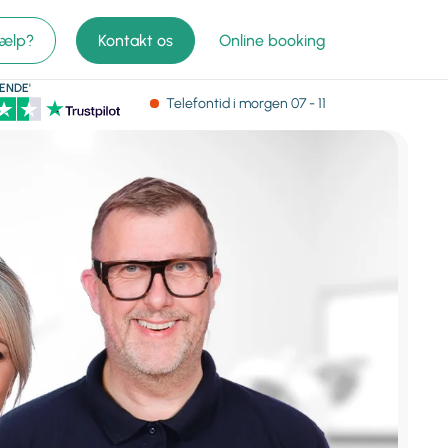
jælp?
Kontakt os
Online booking
ENDE'
Telefontid
i morgen
07 - 11