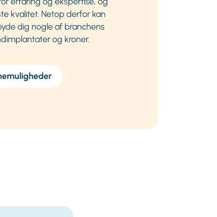
or erfaring og ekspertise, og
te kvalitet. Netop derfor kan
ilbyde dig nogle af branchens
ndimplantater og kroner.
nemuligheder