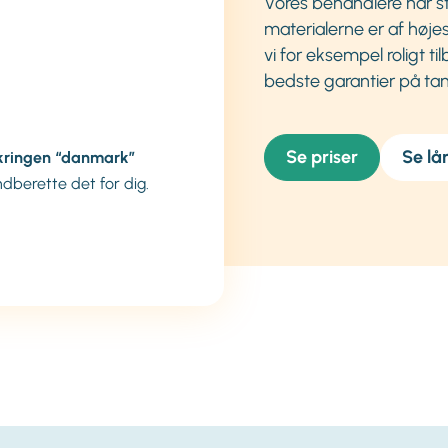
Vores behandlere har st
materialerne er af højes
vi for eksempel roligt t
bedste garantier på ta
Se priser
Se lå
kringen “danmark”
indberette det for dig.