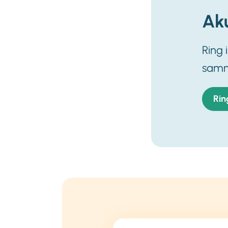
Aku
Ring 
sam
Rin