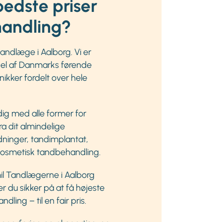
edste priser
andling?
tandlæge i Aalborg. Vi er
 del af Danmarks førende
kker fordelt over hele
e dig med alle former for
ra dit almindelige
ldninger, tandimplantat,
kosmetisk tandbehandling.
l Tandlægerne i Aalborg
er du sikker på at få højeste
dling – til en fair pris.