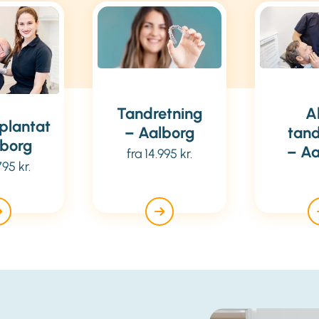
Tandretning
A
plantat
– Aalborg
tan
lborg
– Aa
fra 14.995 kr.
795 kr.