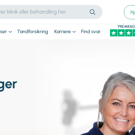
H
'FREMRAG
iser
Tandforsikring
Karriere
Find svar
ger