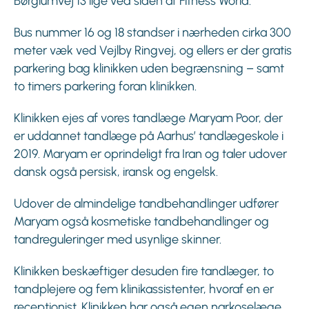
Børglumvej 13 lige ved siden af Fitness World.
Bus nummer 16 og 18 standser i nærheden cirka 300
meter væk ved Vejlby Ringvej, og ellers er der gratis
parkering bag klinikken uden begrænsning – samt
to timers parkering foran klinikken.
Klinikken ejes af vores tandlæge Maryam Poor, der
er uddannet tandlæge på Aarhus’ tandlægeskole i
2019. Maryam er oprindeligt fra Iran og taler udover
dansk også persisk, iransk og engelsk.
Udover de almindelige tandbehandlinger udfører
Maryam også kosmetiske tandbehandlinger og
tandreguleringer med usynlige skinner.
Klinikken beskæftiger desuden fire tandlæger, to
tandplejere og fem klinikassistenter, hvoraf en er
receptionist. Klinikken har også egen narkoselæge