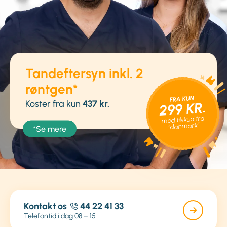
Tandeftersyn inkl. 2
røntgen*
FRA KUN
Koster fra kun
437 kr.
299 KR.
med tilskud fra
“danmark”
*Se mere
Kontakt os
44 22 41 33
Telefontid i dag 08 – 15