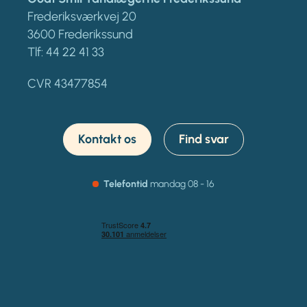
Frederiksværkvej 20
3600 Frederikssund
Tlf:
44 22 41 33
CVR 43477854
Kontakt os
Find svar
Telefontid
mandag
08 - 16