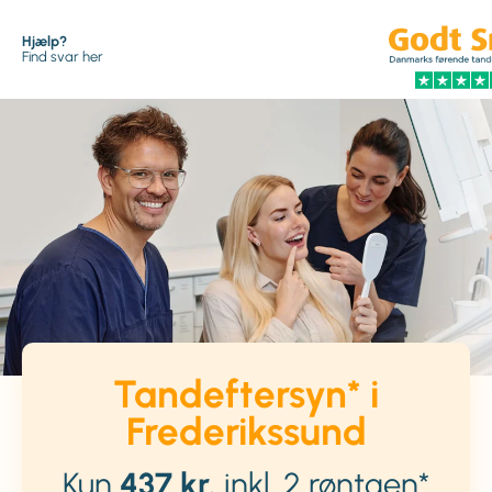
Hjælp?
Find svar her
Tandeftersyn* i
Frederikssund
Kun
437 kr.
inkl. 2 røntgen*