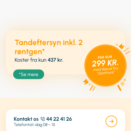
Tandeftersyn inkl. 2
røntgen*
FRA KUN
Koster fra kun
437 kr.
299 KR.
med tilskud fra
“danmark”
*Se mere
Kontakt os
44 22 41 26
Telefontid i dag 08 – 15