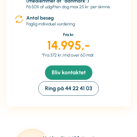
(medlemmer af “danmark”)
Få 50% af udgiften dog max 25 kr. per skinne
Antal besøg
Faglig individuel vurdering
Fra kr.
14.995,-
*Fra 372 kr./md over 60 mdr.
Bliv kontaktet
Ring på 44 22 41 03