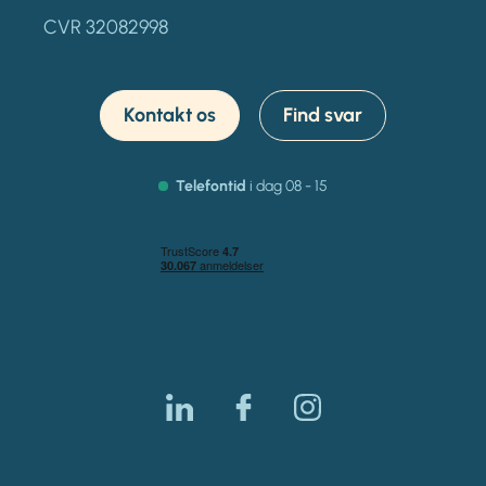
CVR 32082998
Kontakt os
Find svar
Telefontid
i dag 08 - 15