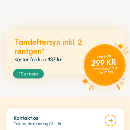
Tandeftersyn inkl. 2
røntgen*
FRA KUN
Koster fra kun
437 kr.
299 KR.
med tilskud fra
“danmark”
*Se mere
Kontakt os
Telefontid mandag 08 – 16