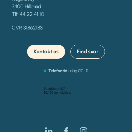
3400 Hillerød
Tlf:
44 22 41 10
CVR 31862183
Kontakt os
Find svar
Telefontid
i dag 07 - 11