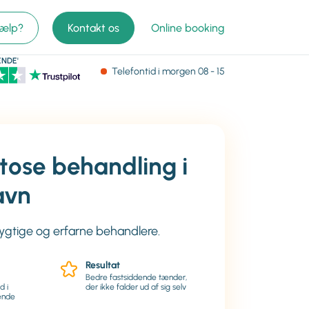
jælp?
Kontakt os
Online booking
NDE'
Telefontid
i morgen
08 - 15
tose behandling i
avn
dygtige og erfarne behandlere.
Resultat
Bedre fastsiddende tænder,
d i
der ikke falder ud af sig selv
ende