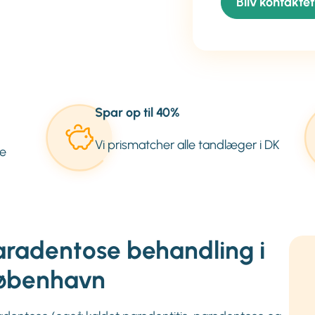
Bliv kontaktet
Spar op til 40%
Vi prismatcher alle tandlæger i DK
e
aradentose behandling i
øbenhavn