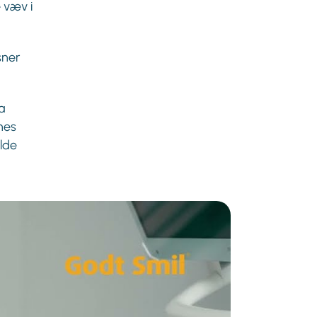
 væv i
sner
a
nes
ælde