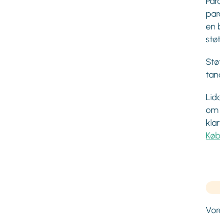
Par
par
en 
stø
Stø
tan
Lid
om 
kla
Køb
Vor