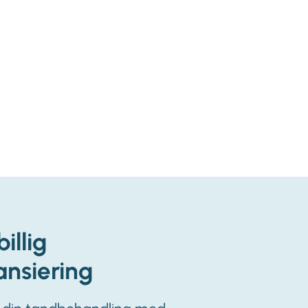
billig
ansiering