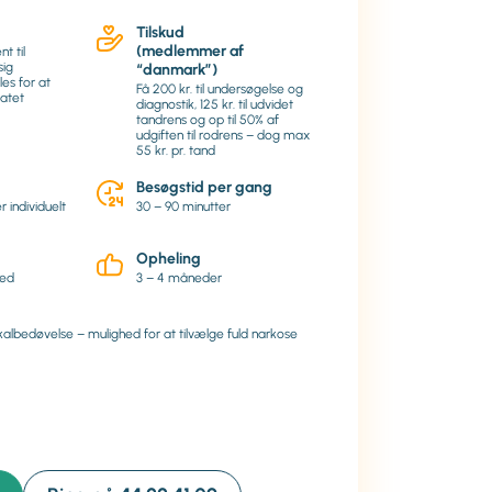
Tilskud
(medlemmer af
nt til
sig
“danmark”)
es for at
Få 200 kr. til undersøgelse og
tatet
diagnostik, 125 kr. til udvidet
tandrens og op til 50% af
udgiften til rodrens – dog max
55 kr. pr. tand
Besøgstid per gang
 individuelt
30 – 90 minutter
Opheling
ned
3 – 4 måneder
okalbedøvelse – mulighed for at tilvælge fuld narkose