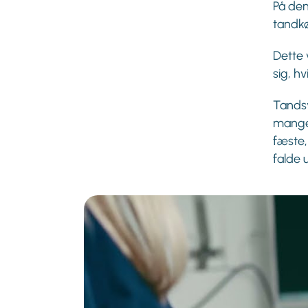
På den
tandk
Dette 
sig, hv
Tands
mange
fæste,
falde 