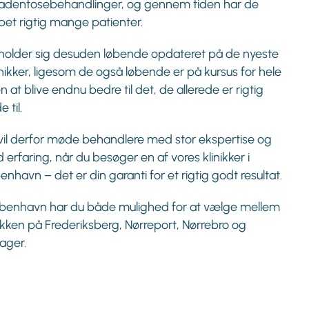
adentosebehandlinger, og gennem tiden har de
lpet rigtig mange patienter.
holder sig desuden løbende opdateret på de nyeste
nikker, ligesom de også løbende er på kursus for hele
n at blive endnu bedre til det, de allerede er rigtig
 til.
vil derfor møde behandlere med stor ekspertise og
d erfaring, når du besøger en af vores klinikker i
enhavn – det er din garanti for et rigtig godt resultat.
øbenhavn har du både mulighed for at vælge mellem
nikken på Frederiksberg, Nørreport, Nørrebro og
ger.