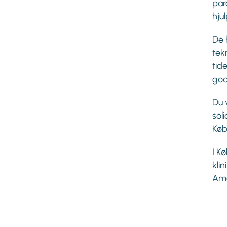
par
hju
De 
tek
tide
gode
Du 
soli
Køb
I K
kli
Ama