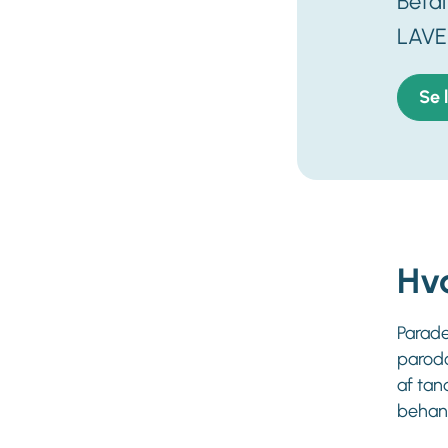
Beta
LAVE
Se 
Hv
Parade
parodo
af tan
behand