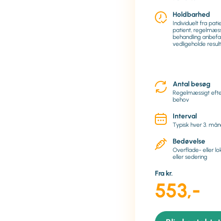
Holdbarhed
Individuelt fra patie
patient, regelmæs
behandling anbefal
vedligeholde resul
Antal besøg
Regelmæssigt efter
behov
Interval
Typisk hver 3. må
Bedøvelse
Overflade- eller l
eller sedering
Fra kr.
553,-