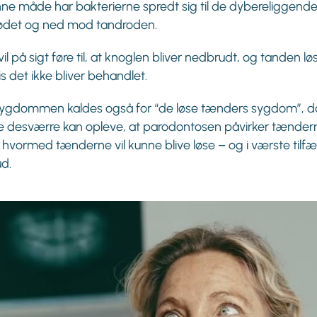
ne måde har bakterierne spredt sig til de dybereliggende
ødet og ned mod tandroden.
vil på sigt føre til, at knoglen bliver nedbrudt, og tanden lø
is det ikke bliver behandlet.
ygdommen kaldes også for “de løse tænders sygdom”, d
 desværre kan opleve, at parodontosen påvirker tænder
 hvormed tænderne vil kunne blive løse – og i værste tilf
ud.