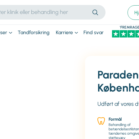
H
'FREMRAGE
iser
Tandforsikring
Karriere
Find svar
Paraden
Københ
Udført af vores 
Formål
Behandling af
betændelsestilstan
tændernes omgiv
støttevæv