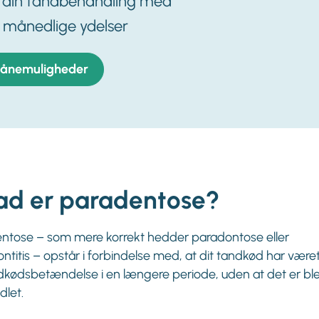
l din tandbehandling med
 månedlige ydelser
lånemuligheder
ad er paradentose?
ntose – som mere korrekt hedder paradontose eller
ntitis – opstår i forbindelse med, at dit tandkød har være
dkødsbetændelse i en længere periode, uden at det er bl
let.