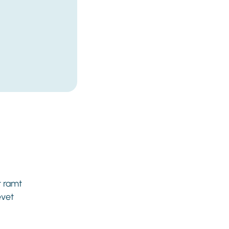
t ramt
evet