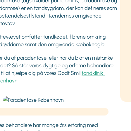
adentose (også kaldet parodontitis, parodontose og
dontose) er en tandsygdom, der kan defineres som
betændelsestilstand i tændernes omgivende
ttevæv.
ttevævet omfatter tandkødet, fibrene omkring
drødderne samt den omgivende kæbeknogle.
er du af paradentose, eller har du blot en mistanke
det? Så står vores dygtige og erfarne behandlere
r til at hjælpe dig på vores Godt Smil
tandklinik i
enhavn.
es behandlere har mange års erfaring med