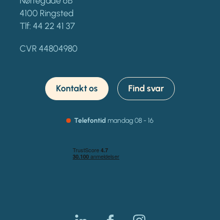
Nørregade 6B
4100 Ringsted
Tlf:
44 22 41 37
CVR 44804980
Kontakt os
Find svar
Telefontid
mandag
08 - 16