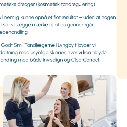
metiske årsager (kosmetisk tandregulering).
vil nemlig kunne opnå et flot resultat – uden at nogen
rt set vil lægge mærke til, at du gennemgår
lebehandling.
 Godt Smil Tandlægerne i Lyngby tilbyder vi
dretning med usynlige skinner, hvor vi kan tilbyde
andling med både Invisalign og ClearCorrect.