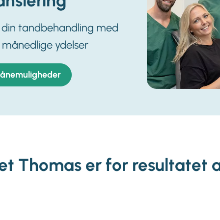
ansiering
l din tandbehandling med
 månedlige ydelser
lånemuligheder
et Thomas er for resultatet a