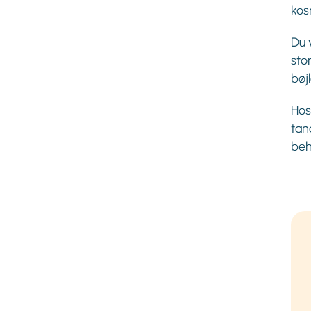
kos
Du 
sto
bøj
Hos
tan
beh