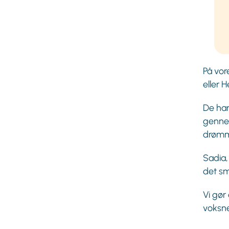
På vor
eller H
De har
gennem
drømm
Sadia,
det sm
Vi gør
voksne