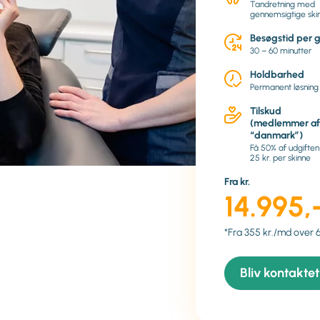
Tandretning med
gennemsigtige ski
Besøgstid per 
30 – 60 minutter
Holdbarhed
Permanent løsning
Tilskud
(medlemmer af
“danmark”)
Få 50% af udgifte
25 kr. per skinne
Fra kr.
14.995,
*Fra 355 kr./md over 
Bliv kontaktet