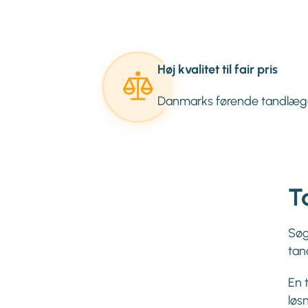
Høj kvalitet til fair pris
Danmarks førende tandlæg
T
Søg
tan
En 
løs