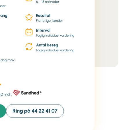
6 – 18 måneder
nner
gang
Resultat
Flotte lige tænder
Interval
Faglig individuel vurdering
Antal besøg
Faglig individuel vurdering
n dog max
-
60 mdr.
Ring på 44 22 41 07