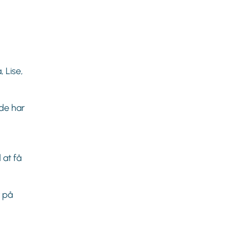
 Lise,
de har
 at få
r på