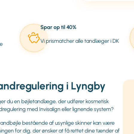
Spar op til 40%
Vi prismatcher alle tandlæger i DK
e
andregulering i Lyngby
er du en bøjletandlæge, der udfører kosmetisk
dregulering med Invisalign eller lignende system?
tandbøjle bestående af usynlige skinner kan være
ningen for dig, der ønsker at få rettet dine tænder af