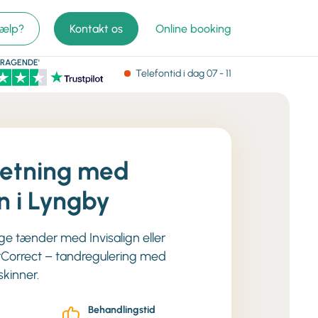
jælp?
Kontakt os
Online booking
MRAGENDE'
Telefontid
i dag
07 - 11
retning med
gn i Lyngby
lige tænder med Invisalign eller
arCorrect – tandregulering med
kinner.
Behandlingstid