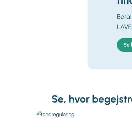
fin
Beta
LAVE
Se 
Se, hvor begejstr