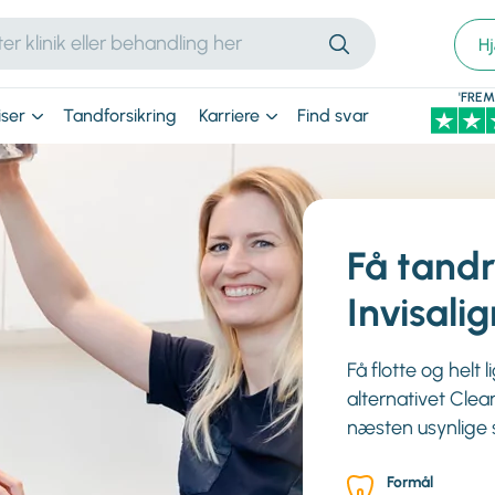
H
'FRE
iser
Tandforsikring
Karriere
Find svar
Få tand
Invisali
Få flotte og helt 
alternativet Cle
næsten usynlige s
Formål