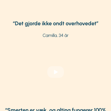
“Det gjorde ikke ondt overhovedet”
Camilla, 34 år
“Smerten er væk, og alting fungerer 100%