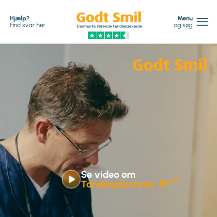
Hjælp?
Menu
Find svar her
og søg
Se video om
Tandimplantater