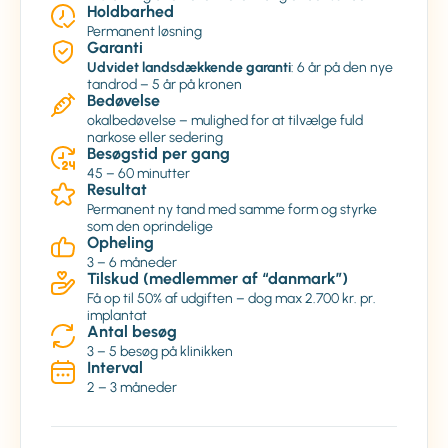
Holdbarhed
Permanent løsning
Garanti
Udvidet landsdækkende garanti
: 6 år på den nye
tandrod – 5 år på kronen
Bedøvelse
okalbedøvelse – mulighed for at tilvælge fuld
narkose eller sedering
Besøgstid per gang
45 – 60 minutter
Resultat
Permanent ny tand med samme form og styrke
som den oprindelige
Opheling
3 – 6 måneder
Tilskud (medlemmer af “danmark”)
Få op til 50% af udgiften – dog max 2.700 kr. pr.
implantat
Antal besøg
3 – 5 besøg på klinikken
Interval
2 – 3 måneder