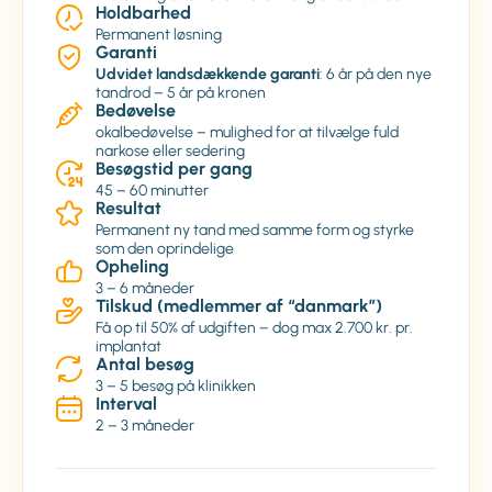
Holdbarhed
Permanent løsning
Garanti
Udvidet landsdækkende garanti
: 6 år på den nye
tandrod – 5 år på kronen
Bedøvelse
okalbedøvelse – mulighed for at tilvælge fuld
narkose eller sedering
Besøgstid per gang
45 – 60 minutter
Resultat
Permanent ny tand med samme form og styrke
som den oprindelige
Opheling
3 – 6 måneder
Tilskud (medlemmer af “danmark”)
Få op til 50% af udgiften – dog max 2.700 kr. pr.
implantat
Antal besøg
3 – 5 besøg på klinikken
Interval
2 – 3 måneder