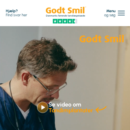
Hjælp?
Menu
Find svar her
og søg
Se video om
Tandimplantater