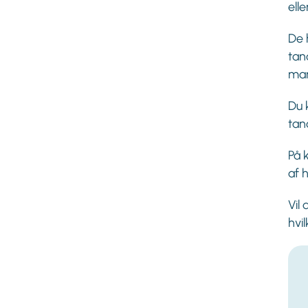
elle
De 
tan
man
Du 
tan
På 
af 
Vil
hvi