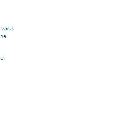
 vores
ine
ne