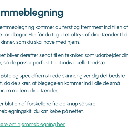
emmeblegning
emmeblegning kommer du først og fremmest ind til en af
e tandlæger. Her får du taget et aftryk af dine tænder til d
kinner, som du skal have med hjem.
ket bliver derefter sendt til en tekniker, som udarbejder di
, så de passer perfekt til dit individuelle tandsæt.
øbte og specialfremstillede skinner giver dig det bedste
at, da de sikrer, at blegegelen kommer ind i alle de små
mrum mellem dine tænder.
er blot én af forskellene fra de knap så sikre
blegningskit, du kan købe på nettet.
ere om hjemmeblegning her.