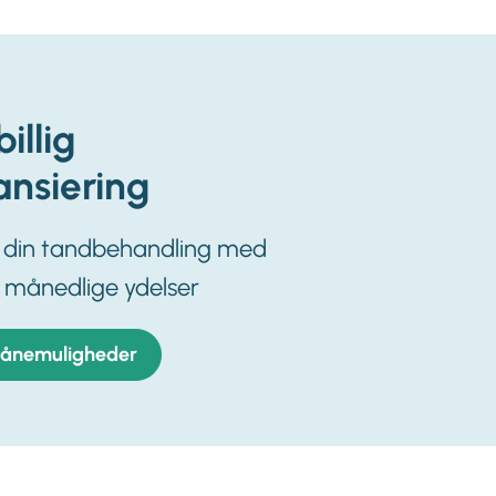
billig
ansiering
l din tandbehandling med
 månedlige ydelser
lånemuligheder