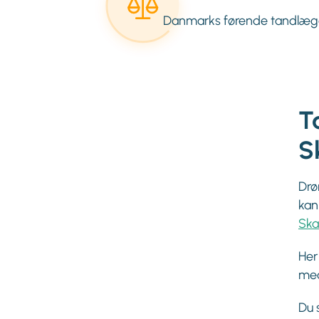
Danmarks førende tandlæg
T
S
Drø
kan
Ska
Her
med
Du 