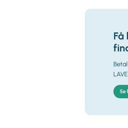
Få 
fin
Beta
LAVE
Se 