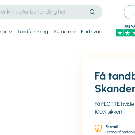
H
'FREM
iser
Tandforsikring
Karriere
Find svar
Få tandb
Skande
Få FLOTTE hvid
100% sikkert.
Formål
Lysning af misfar