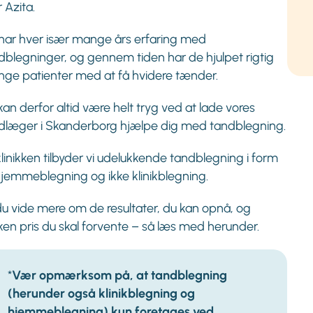
r Azita.
har hver især mange års erfaring med
dblegninger, og gennem tiden har de hjulpet rigtig
ge patienter med at få hvidere tænder.
kan derfor altid være helt tryg ved at lade vores
dlæger i Skanderborg hjælpe dig med tandblegning.
klinikken tilbyder vi udelukkende tandblegning i form
hjemmeblegning og ikke klinikblegning.
 du vide mere om de resultater, du kan opnå, og
lken pris du skal forvente – så læs med herunder.
*
Vær opmærksom på, at tandblegning
(herunder også klinikblegning og
hjemmeblegning) kun foretages ved