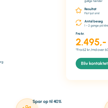
gullige tænder
Resultat
Flot lyst smil
Antal besøg
1 – 2 gange på klin
Fra kr.
2.495,-
*Fra 62 kr./md over 6
org
Bliv kontaktet
Spar op til 40%