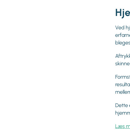
Hj
Ved hj
erfarn
bleges
Aftryk
skinner
Formst
result
melle
Dette 
hjemme
Læs m