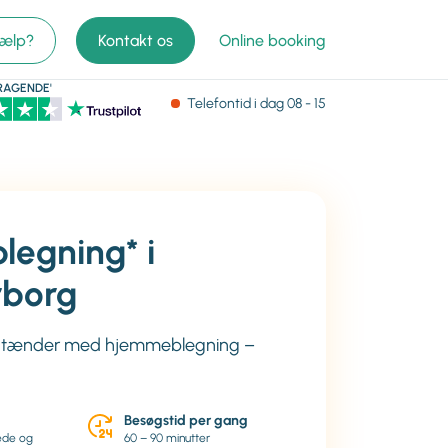
jælp?
Kontakt os
Online booking
RAGENDE'
Telefontid
i dag
08 - 15
legning* i
rborg
e tænder med hjemmeblegning –
Besøgstid per gang
vede og
60 – 90 minutter