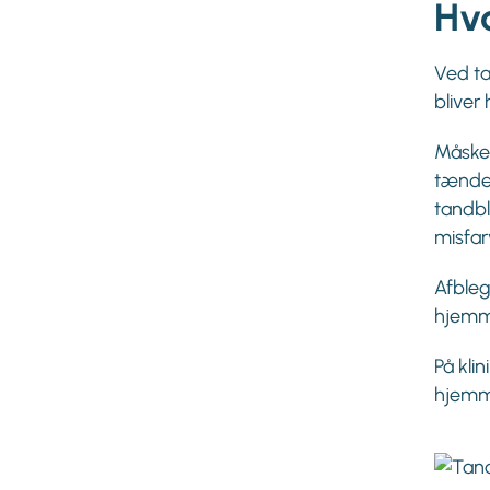
Hv
Ved ta
bliver 
Måske 
tænder
tandbl
misfar
Afbleg
hjemme
På kli
hjemm