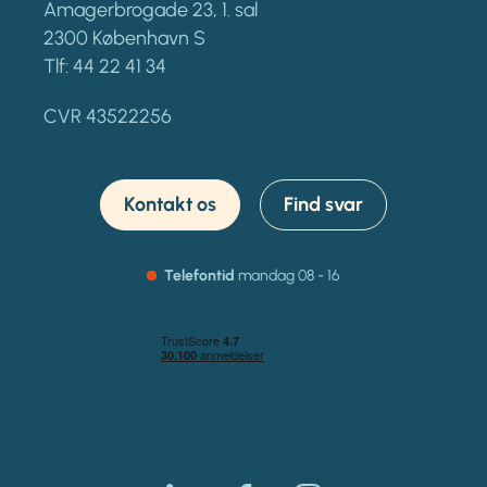
Amagerbrogade 23, 1. sal
2300 København S
Tlf:
44 22 41 34
CVR 43522256
Kontakt os
Find svar
Telefontid
mandag
08 - 16