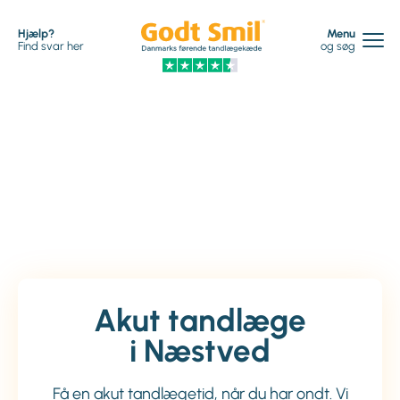
Hjælp?
Menu
Find svar her
og søg
Akut tandlæge
i Næstved
Få en akut tandlægetid, når du har ondt. Vi