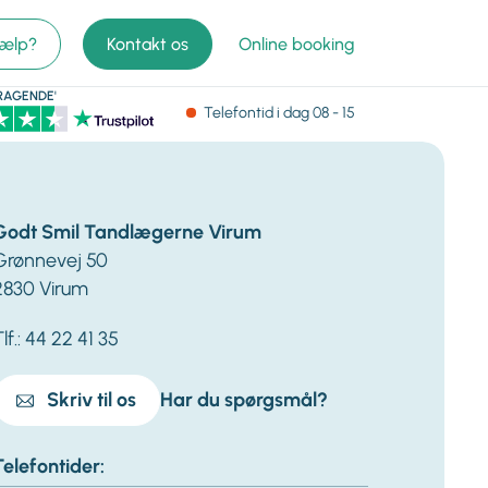
jælp?
Kontakt os
Online booking
RAGENDE'
Telefontid
i dag
08 - 15
Godt Smil Tandlægerne Virum
Grønnevej 50
2830 Virum
lf.: 44 22 41 35
Skriv til os
Har du spørgsmål?
Telefontider: