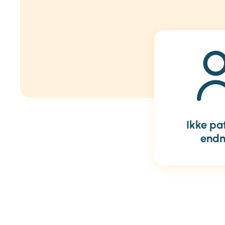
Ikke pa
end