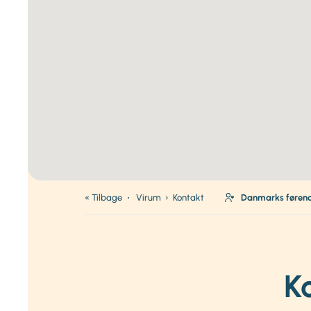
« Tilbage
Virum
›
Kontakt
Danmarks føren
K