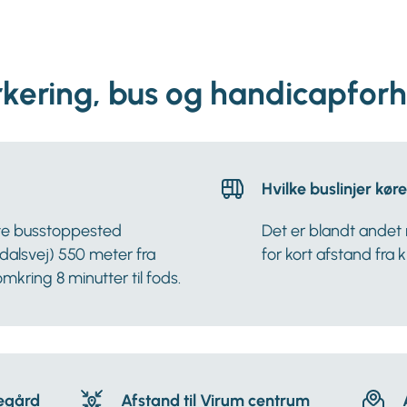
rkering, bus og handicapforh
Hvilke buslinjer kører
te busstoppested
Det er blandt andet 
dalsvej) 550 meter fra
for kort afstand fra k
 omkring 8 minutter til fods.
negård
Afstand til Virum centrum