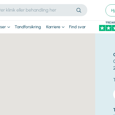
H
'FREM
iser
Tandforsikring
Karriere
Find svar
T