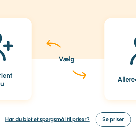
tient
Allere
nu
Se priser
Har du blot et spørgsmål til priser?