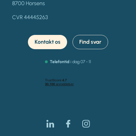
8700 Horsens
CVR 44445263
Kontakt os
Find svar
Telefontid
i dag 07 - 11