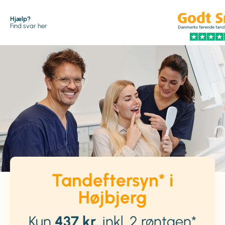
Hjælp?
Find svar her
Tandeftersyn* i
Højbjerg
Kun
437 kr.
inkl. 2 røntgen*