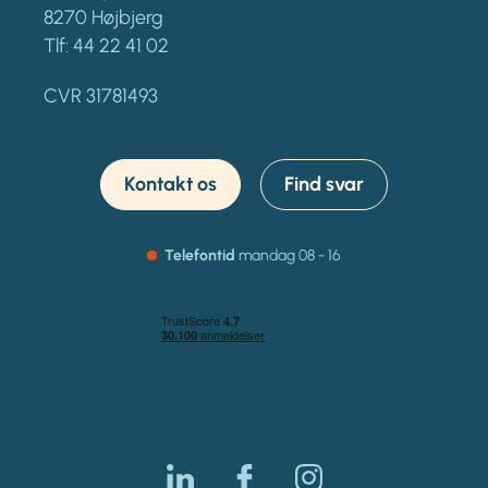
8270 Højbjerg
Tlf:
44 22 41 02
CVR 31781493
Kontakt os
Find svar
Telefontid
mandag
08 - 16