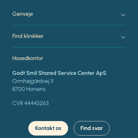
Genveje
Find klinikker
Hovedkontor
Godt Smil Shared Service Center ApS
Ormhøjgårdvej 11
8700 Horsens
CVR 44445263
Kontakt os
Find svar