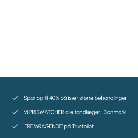
Spar op til 40% på især større behandlinger
Vi PRISMATCHER alle tandlæger i Danmark
'FREMRAGENDE' på Trustpilot