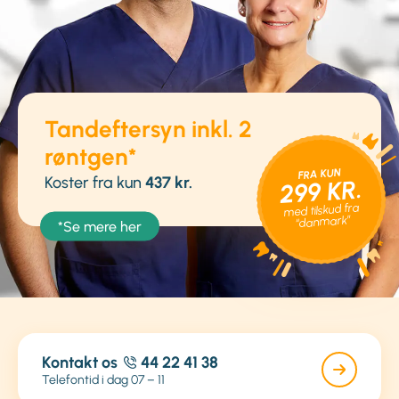
Tandeftersyn inkl. 2
røntgen*
FRA KUN
Koster fra kun
437 kr.
299 KR.
med tilskud fra
“danmark”
*Se mere her
Kontakt os
44 22 41 38
Telefontid i dag 07 – 11